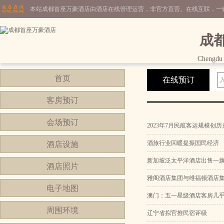
本站成都首座万豪酒店由酒店在线管理运营，非官方直营。在线互联，一
成
Chengdu 
首页
在线预订
客房预订
会场预订
2023年7月民航客运规模创
酒旅行业回暖提振国民经济
酒店设施
新加坡泛太平洋酒店出售一
酒店照片
雅阁酒店集团与维福顿酒店
电子地图
澳门：五一星级酒店客房几
周围环境
辽宁省拟官推民宿评级