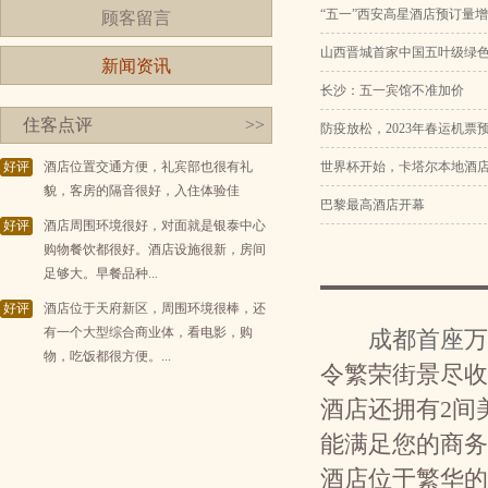
“五一”西安高星酒店预订量增
顾客留言
山西晋城首家中国五叶级绿
新闻资讯
长沙：五一宾馆不准加价
住客点评
>>
防疫放松，2023年春运机
好评
酒店位置交通方便，礼宾部也很有礼
世界杯开始，卡塔尔本地酒店
貌，客房的隔音很好，入住体验佳
巴黎最高酒店开幕
好评
酒店周围环境很好，对面就是银泰中心
购物餐饮都很好。酒店设施很新，房间
足够大。早餐品种...
好评
酒店位于天府新区，周围环境很棒，还
有一个大型综合商业体，看电影，购
成都首座万
物，吃饭都很方便。...
令繁荣街景尽收
酒店还拥有2间
能满足您的商务
酒店位于繁华的